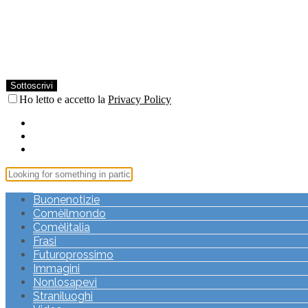
Ho letto e accetto la
Privacy Policy
Buonenotizie
Comèilmondo
Comèlitalia
Frasi
Futuroprossimo
Immagini
Nonlosapevi
Straniluoghi