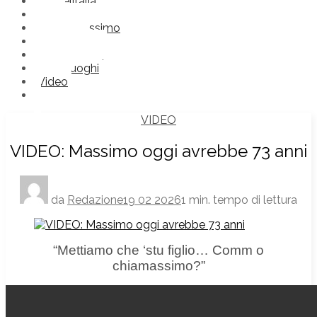
Comèlitalia
Frasi
Futuroprossimo
Immagini
Nonlosapevi
Straniluoghi
Video
VIDEO
VIDEO: Massimo oggi avrebbe 73 anni
da
Redazione
19 02 2026
1 min. tempo di lettura
“Mettiamo che ‘stu figlio… Comm o
chiamassimo?”