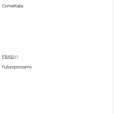
Comèlitalia
FRASI
37
Futuroprossimo