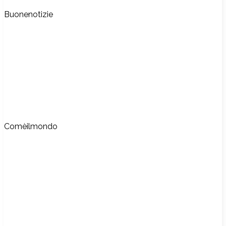
Buonenotizie
Comèilmondo