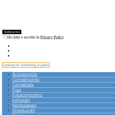
Ho letto e accetto la
Privacy Policy
Buonenotizie
Comèilmondo
Comèlitalia
Frasi
Futuroprossimo
Immagini
Nonlosapevi
Straniluoghi