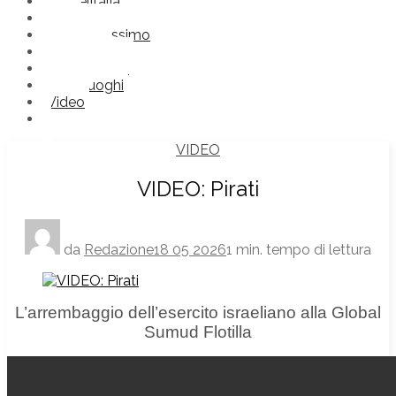
Comèlitalia
Frasi
Futuroprossimo
Immagini
Nonlosapevi
Straniluoghi
Video
VIDEO
VIDEO: Pirati
da
Redazione
18 05 2026
1 min. tempo di lettura
L’arrembaggio dell’esercito israeliano alla Global
Sumud Flotilla