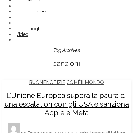
Comèlitalia
Frasi
Futuroprossimo
Immagini
Nonlosapevi
Straniluoghi
Video
Tag Archives
sanzioni
BUONENOTIZIE
COMÈILMONDO
L’Unione Europea supera la paura di
una escalation con gli USA e sanziona
Apple e Meta