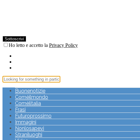
Ho letto e accetto la
Privacy Policy
Buonenotizie
Comèilmondo
Comèlitalia
Frasi
Futuroprossimo
Immagini
Nonlosapevi
Straniluoghi