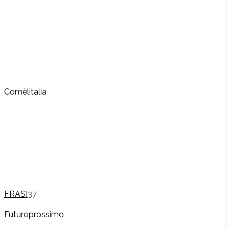
Comèlitalia
FRASI
37
Futuroprossimo