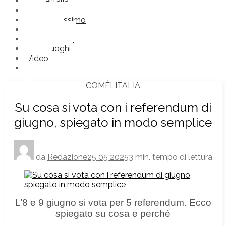
Comèlitalia
Frasi
Futuroprossimo
Immagini
Nonlosapevi
Straniluoghi
Video
COMÈLITALIA
Su cosa si vota con i referendum di
giugno, spiegato in modo semplice
da
Redazione
25 05 2025
3 min. tempo di lettura
L’8 e 9 giugno si vota per 5 referendum. Ecco
spiegato su cosa e perché