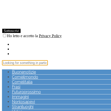
Ho letto e accetto la
Privacy Policy
Buonenotizie
Comèilmondo
Comèlitalia
Frasi
Futuroprossimo
Immagini
Nonlosapevi
Straniluoghi