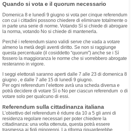
Quando si vota e il quorum necessario
Domenica 8 e lunedì 9 giugno si vota per cinque referendum
con cui i cittadini possono chiedere di eliminare totalmente o
in parte una serie di norme. Votando Sì si chiede di abrogare
la norma, votando No si chiede di mantenerla.
Perché i referendum siano validi serve che vada a votare
almeno la metà degli aventi diritto. Se non si raggiunge
questa percentuale (il cosiddetto “quorum”) anche se i Sì
fossero la maggioranza le norme che si vorrebbero abrogate
resteranno in vigore.
I seggi elettorali saranno aperti dalle 7 alle 23 di domenica 8
giugno , e dalle 7 alle 15 di lunedì 9 giugno.
Per ogni referendum l’elettore avrà una scheda diversa e
potrà decidere di votare Sì o No per ciascun referendum o di
votare solo per qualcuno di essi.
eferendum sulla cittadinanza italiana
R
L’obiettivo del referendum è ridurre da 10 a 5 gli anni di
residenza regolare necessari per poter chiedere la
cittadinanza: una volta ottenuta, questa potrà essere
trasmessa ai figli minorenni. La riforma riguarderebbe