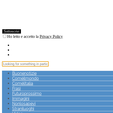
Ho letto e accetto la
Privacy Policy
Buonenotizie
Comèilmondo
Comèlitalia
Frasi
Futuroprossimo
Immagini
Nonlosapevi
Straniluoghi