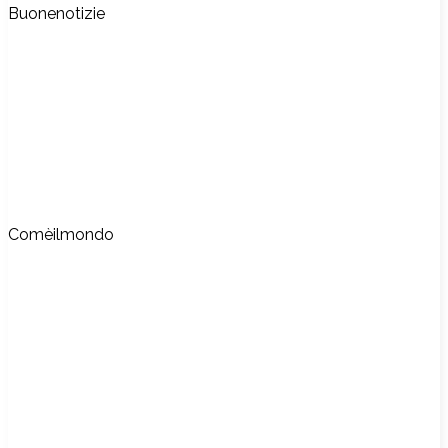
Buonenotizie
Comèilmondo