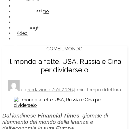
Comèlitalia
Frasi
Futuroprossimo
Immagini
Nonlosapevi
Straniluoghi
Video
COMÈILMONDO
Il mondo a fette. USA, Russia e Cina
per dividerselo
da
Redazione
12 01 2026
4 min. tempo di lettura
Dal londinese
Financial Times
, giornale di
riferimento del mondo della finanza e
dell’economia in tutta Europa.