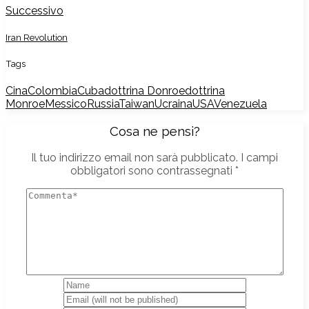
Successivo
Iran Revolution
Tags
Cina
Colombia
Cuba
dottrina Donroe
dottrina
Monroe
Messico
Russia
Taiwan
Ucraina
USA
Venezuela
Cosa ne pensi?
Il tuo indirizzo email non sarà pubblicato.
I campi
obbligatori sono contrassegnati
*