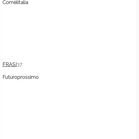
Comèlitalia
FRASI
37
Futuroprossimo