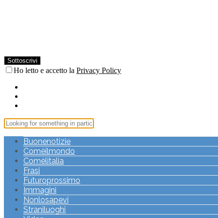
Ho letto e accetto la
Privacy Policy
Buonenotizie
Comèilmondo
Comèlitalia
Frasi
Futuroprossimo
Immagini
Nonlosapevi
Straniluoghi