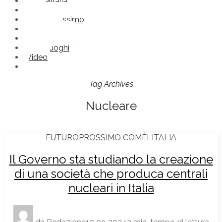
Comèlitalia
Frasi
Futuroprossimo
Immagini
Nonlosapevi
Straniluoghi
Video
Tag Archives
Nucleare
FUTUROPROSSIMO
COMÈLITALIA
Il Governo sta studiando la creazione
di una società che produca centrali
nucleari in Italia