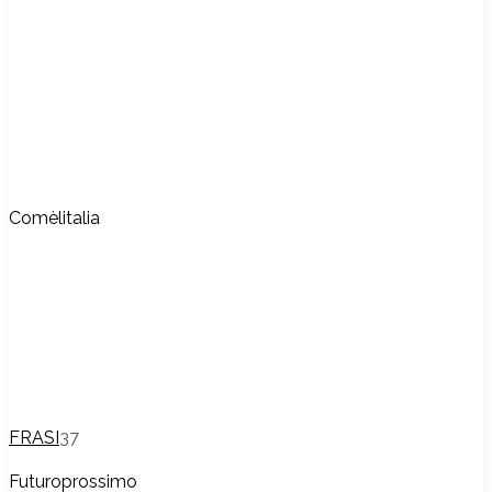
Comèlitalia
FRASI
37
Futuroprossimo