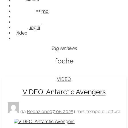
Comèlitalia
Frasi
Futuroprossimo
Immagini
Nonlosapevi
Straniluoghi
Video
Tag Archives
foche
VIDEO
VIDEO: Antarctic Avengers
da
Redazione
07 08 2025
1 min. tempo di lettura