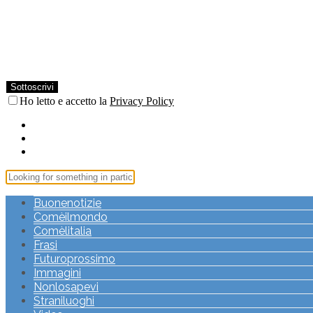
Ho letto e accetto la
Privacy Policy
Buonenotizie
Comèilmondo
Comèlitalia
Frasi
Futuroprossimo
Immagini
Nonlosapevi
Straniluoghi