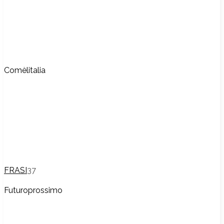
Comèlitalia
FRASI
37
Futuroprossimo